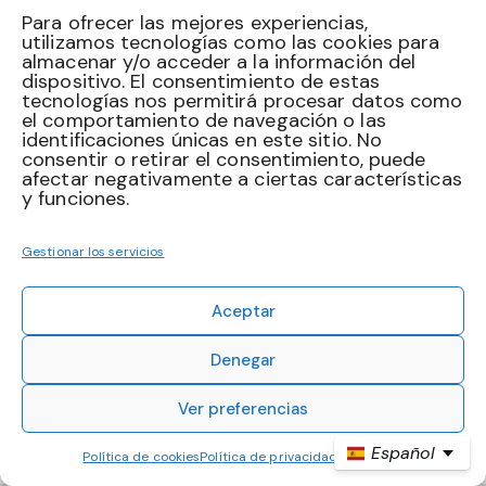
Para ofrecer las mejores experiencias,
utilizamos tecnologías como las cookies para
Instagram
Facebook
almacenar y/o acceder a la información del
dispositivo. El consentimiento de estas
tecnologías nos permitirá procesar datos como
Newsletter
el comportamiento de navegación o las
identificaciones únicas en este sitio. No
[mc4wp_form id="461" element_id="style-9"]
consentir o retirar el consentimiento, puede
afectar negativamente a ciertas características
y funciones.
ThemeREX
© {{Y}}. All Rights Reserved.
Gestionar los servicios
Aceptar
Denegar
Ver preferencias
Español
Política de cookies
Política de privacidad
Aviso legal